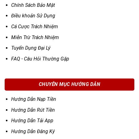
Chính Sách Bảo Mật
Điều khoản Sử Dụng
Cá Cược Trách Nhiệm
Miễn Trừ Trách Nhiệm
Tuyển Dụng Đại Lý
FAQ - Câu Hỏi Thường Gặp
CHUYÊN MỤC HƯỚNG DẪN
Hướng Dẫn Nạp Tiền
Hướng Dẫn Rút Tiền
Hướng Dẫn Tải App
Hướng Dẫn Đăng Ký