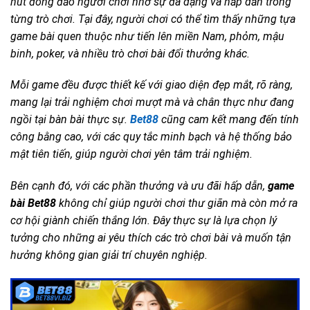
hút đông đảo người chơi nhờ sự đa dạng và hấp dẫn trong
từng trò chơi. Tại đây, người chơi có thể tìm thấy những tựa
game bài quen thuộc như tiến lên miền Nam, phỏm, mậu
binh, poker, và nhiều trò chơi bài đổi thưởng khác.
Mỗi game đều được thiết kế với giao diện đẹp mắt, rõ ràng,
mang lại trải nghiệm chơi mượt mà và chân thực như đang
ngồi tại bàn bài thực sự.
Bet88
cũng cam kết mang đến tính
công bằng cao, với các quy tắc minh bạch và hệ thống bảo
mật tiên tiến, giúp người chơi yên tâm trải nghiệm.
Bên cạnh đó, với các phần thưởng và ưu đãi hấp dẫn,
game
bài Bet88
không chỉ giúp người chơi thư giãn mà còn mở ra
cơ hội giành chiến thắng lớn. Đây thực sự là lựa chọn lý
tưởng cho những ai yêu thích các trò chơi bài và muốn tận
hưởng không gian giải trí chuyên nghiệp.