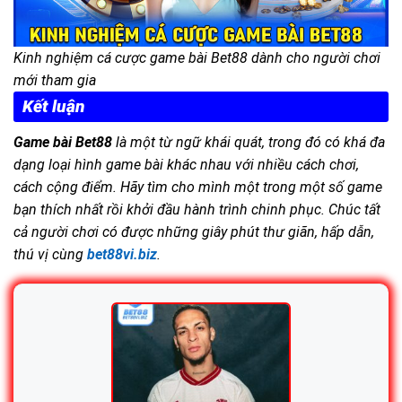
Kinh nghiệm cá cược game bài Bet88 dành cho người chơi
mới tham gia
Kết luận
Game bài Bet88
là một từ ngữ khái quát, trong đó có khá đa
dạng loại hình game bài khác nhau với nhiều cách chơi,
cách cộng điểm. Hãy tìm cho mình một trong một số game
bạn thích nhất rồi khởi đầu hành trình chinh phục. Chúc tất
cả người chơi có được những giây phút thư giãn, hấp dẫn,
thú vị cùng
bet88vi.biz
.