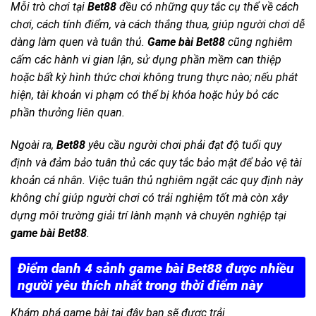
Mỗi trò chơi tại
Bet88
đều có những quy tắc cụ thể về cách
chơi, cách tính điểm, và cách thắng thua, giúp người chơi dễ
dàng làm quen và tuân thủ.
Game bài Bet88
cũng nghiêm
cấm các hành vi gian lận, sử dụng phần mềm can thiệp
hoặc bất kỳ hình thức chơi không trung thực nào; nếu phát
hiện, tài khoản vi phạm có thể bị khóa hoặc hủy bỏ các
phần thưởng liên quan.
Ngoài ra,
Bet88
yêu cầu người chơi phải đạt độ tuổi quy
định và đảm bảo tuân thủ các quy tắc bảo mật để bảo vệ tài
khoản cá nhân. Việc tuân thủ nghiêm ngặt các quy định này
không chỉ giúp người chơi có trải nghiệm tốt mà còn xây
dựng môi trường giải trí lành mạnh và chuyên nghiệp tại
game bài Bet88
.
Điểm danh 4 sảnh game bài Bet88 được nhiều
người yêu thích nhất trong thời điểm này
Khám phá game bài tại đây bạn sẽ được trải