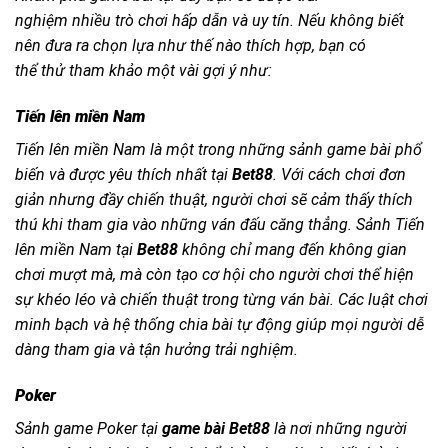
nghiệm nhiều trò chơi hấp dẫn và uy tín. Nếu không biết
nên đưa ra chọn lựa như thế nào thích hợp, bạn có
thể thử tham khảo một vài gợi ý như:
Tiến lên miền Nam
Tiến lên miền Nam là một trong những sảnh game bài phổ
biến và được yêu thích nhất tại
Bet88
. Với cách chơi đơn
giản nhưng đầy chiến thuật, người chơi sẽ cảm thấy thích
thú khi tham gia vào những ván đấu căng thẳng. Sảnh Tiến
lên miền Nam tại
Bet88
không chỉ mang đến không gian
chơi mượt mà, mà còn tạo cơ hội cho người chơi thể hiện
sự khéo léo và chiến thuật trong từng ván bài. Các luật chơi
minh bạch và hệ thống chia bài tự động giúp mọi người dễ
dàng tham gia và tận hưởng trải nghiệm.
Poker
Sảnh game Poker tại
game bài Bet88
là nơi những người