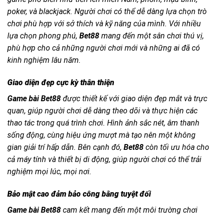
poker, và blackjack. Người chơi có thể dễ dàng lựa chọn trò
chơi phù hợp với sở thích và kỹ năng của mình. Với nhiều
lựa chọn phong phú,
Bet88
mang đến một sân chơi thú vị,
phù hợp cho cả những người chơi mới và những ai đã có
kinh nghiệm lâu năm.
Giao diện đẹp cực kỳ thân thiện
Game bài Bet88
được thiết kế với giao diện đẹp mắt và trực
quan, giúp người chơi dễ dàng theo dõi và thực hiện các
thao tác trong quá trình chơi. Hình ảnh sắc nét, âm thanh
sống động, cùng hiệu ứng mượt mà tạo nên một không
gian giải trí hấp dẫn. Bên cạnh đó,
Bet88
còn tối ưu hóa cho
cả máy tính và thiết bị di động, giúp người chơi có thể trải
nghiệm mọi lúc, mọi nơi.
Bảo mật cao đảm bảo công bằng tuyệt đối
Game bài Bet88
cam kết mang đến một môi trường chơi